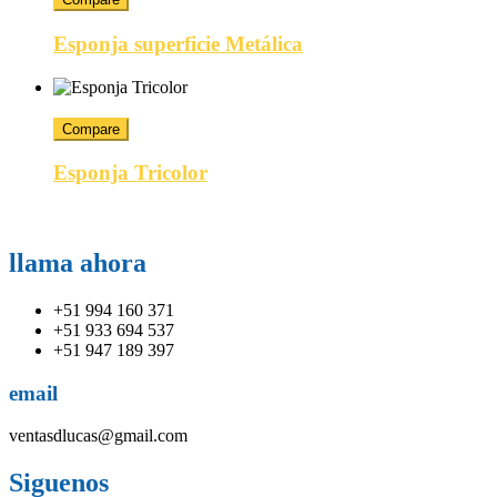
Esponja superficie Metálica
Compare
Esponja Tricolor
llama ahora
+51 994 160 371
+51 933 694 537
+51 947 189 397
email
ventasdlucas@gmail.com
Siguenos