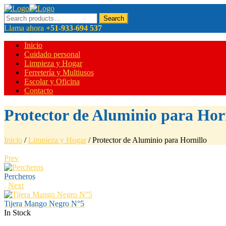
Menu
Search
Search
for:
Llama ahora
+51-933-694 537
Inicio
Cuidado personal
Limpieza y Hogar
Ferretería y Multiusos
Escolar y Oficina
Contacto
Protector de Aluminio para Hor
Inicio
/
Limpieza y Hogar
/
Protector de Aluminio para Hornillo
Prev
Percheros
.
Next
Tijera Mango Negro N°5
In Stock